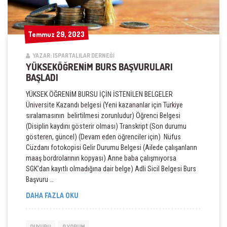
Temmuz 29, 2023
Temmuz 29, 2023
YAZAR: ISPARTALILAR DERNEĞI
YÜKSEKÖĞRENİM BURS BAŞVURULARI
BAŞLADI
YÜKSEK ÖĞRENİM BURSU İÇİN İSTENİLEN BELGELER
Üniversite Kazandı belgesi (Yeni kazananlar için Türkiye
sıralamasının belirtilmesi zorunludur) Öğrenci Belgesi
(Disiplin kaydını gösterir olması) Transkript (Son durumu
gösteren, güncel) (Devam eden öğrenciler için) Nüfus
Cüzdanı fotokopisi Gelir Durumu Belgesi (Ailede çalışanların
maaş bordrolarının kopyası) Anne baba çalışmıyorsa
SGK’dan kayıtlı olmadığına dair belge) Adli Sicil Belgesi Burs
Başvuru …
YÜKSEKÖĞRENİM
DAHA FAZLA OKU
BURS
BAŞVURULARI
BAŞLADI
DUYURU
0 YORUM